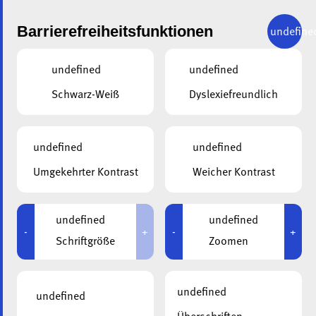
Barrierefreiheitsfunktionen
undefine
undefined
undefined
Schwarz-Weiß
Dyslexiefreundlich
PUBLIKATIONEN
undefined
undefined
ALA-ZEITUNG
Umgekehrter Kontrast
Weicher Kontrast
Lesen Sie vorherige Ausgaben unserer Zeitung.
undefined
undefined
Werden Sie Mitglied und erhalten Sie jeweils den
-
+
-
+
Schriftgröße
Zoomen
aktuellen ala-Newsletter.
Als Mitglied der ala
undefined
undefined