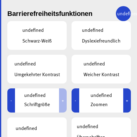
Barrierefreiheitsfunktionen
undefine
undefined
undefined
Schwarz-Weiß
Dyslexiefreundlich
PUBLIKATIONEN
undefined
undefined
ALA-ZEITUNG
Umgekehrter Kontrast
Weicher Kontrast
Lesen Sie vorherige Ausgaben unserer Zeitung.
undefined
undefined
Werden Sie Mitglied und erhalten Sie jeweils den
-
+
-
+
Schriftgröße
Zoomen
aktuellen ala-Newsletter.
Als Mitglied der ala
undefined
undefined