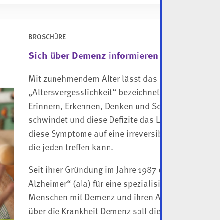
BROSCHÜRE
Sich über Demenz informieren
Mit zunehmendem Alter lässt das Gedächtnis oft n
„Altersvergesslichkeit“ bezeichnet und als norm
Erinnern, Erkennen, Denken und Schlussfolgern in
schwindet und diese Defizite das Leben im Alltag 
diese Symptome auf eine irreversible Krankheit h
die jeden treffen kann.
Seit ihrer Gründung im Jahre 1987 engagiert sich
Alzheimer“ (ala) für eine spezialisierte, demenzge
Menschen mit Demenz und ihren Angehörigen. Neb
über die Krankheit Demenz soll diese Broschüre Ihn