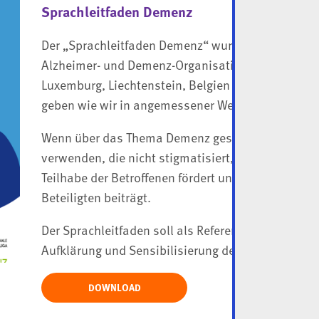
Sprachleitfaden Demenz
Der „Sprachleitfaden Demenz“ wurde in Zusammen
Alzheimer- und Demenz-Organisationen (Österreic
Luxemburg, Liechtenstein, Belgien und Südtirol) er
geben wie wir in angemessener Weise über Demen
Wenn über das Thema Demenz gesprochen wird, ist
verwenden, die nicht stigmatisiert, sondern das V
Teilhabe der Betroffenen fördert und letztlich zu e
Beteiligten beiträgt.
Der Sprachleitfaden soll als Referenz für Medien-
Aufklärung und Sensibilisierung der breiten Bevöl
DOWNLOAD