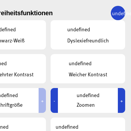
undefin
reiheitsfunktionen
defined
undefined
hwarz-Weiß
Dyslexiefreundlich
ned
undefined
ALA-ZEITUNG
04/2026
ALA
hrter Kontrast
Weicher Kontrast
defined
undefined
+
-
+
hriftgröße
Zoomen
ala-Zeitung 01-2026
al
ined
undefined