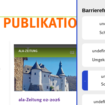
Barrieref
PUBLIKATIONEN
un
Sc
undefi
ALA-ZEITUNG
06/2026
Umgeke
n
un
-
Sc
ala-Zeitung 02-2026
undef