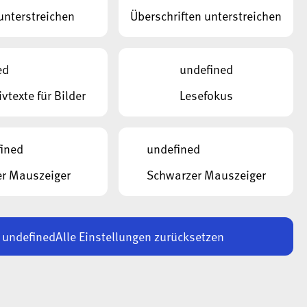
unterstreichen
Lesen Sie jetzt die Nummer 01-2026
Überschriften unterstreichen
Les
unserer ala-Zeitung.
uns
ed
undefined
DATEI ANZEIGEN
DAT
ivtexte für Bilder
Lesefokus
ined
undefined
r Mauszeiger
Schwarzer Mauszeiger
undefined
Alle Einstellungen zurücksetzen