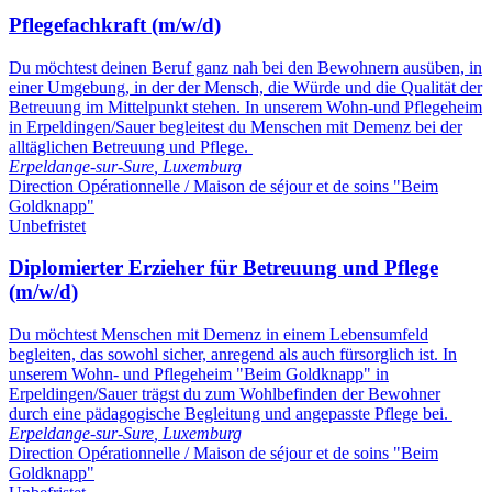
Pflegefachkraft (m/w/d)
Du möchtest deinen Beruf ganz nah bei den Bewohnern ausüben, in
einer Umgebung, in der der Mensch, die Würde und die Qualität der
Betreuung im Mittelpunkt stehen. In unserem Wohn-und Pflegeheim
in Erpeldingen/Sauer begleitest du Menschen mit Demenz bei der
alltäglichen Betreuung und Pflege.
Erpeldange-sur-Sure
,
Luxemburg
Direction Opérationnelle / Maison de séjour et de soins "Beim
Goldknapp"
Unbefristet
Diplomierter Erzieher für Betreuung und Pflege
(m/w/d)
Du möchtest Menschen mit Demenz in einem Lebensumfeld
begleiten, das sowohl sicher, anregend als auch fürsorglich ist. In
unserem Wohn- und Pflegeheim "Beim Goldknapp" in
Erpeldingen/Sauer trägst du zum Wohlbefinden der Bewohner
durch eine pädagogische Begleitung und angepasste Pflege bei.
Erpeldange-sur-Sure
,
Luxemburg
Direction Opérationnelle / Maison de séjour et de soins "Beim
Goldknapp"