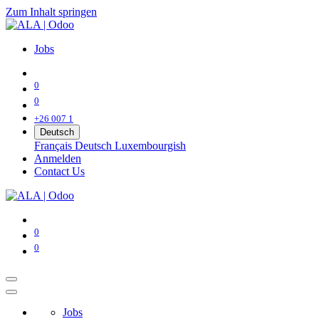
Zum Inhalt springen
Jobs
0
0
+26 007 1
Deutsch
Français
Deutsch
Luxembourgish
Anmelden
Contact Us
0
0
Jobs