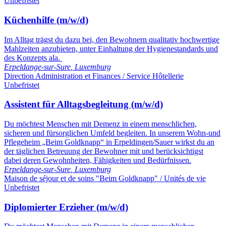
Unbefristet
Küchenhilfe (m/w/d)
Im Alltag trägst du dazu bei, den Bewohnern qualitativ hochwertige
Mahlzeiten anzubieten, unter Einhaltung der Hygienestandards und
des Konzepts ala.
Erpeldange-sur-Sure
,
Luxemburg
Direction Administration et Finances / Service Hôtellerie
Unbefristet
Assistent für Alltagsbegleitung (m/w/d)
Du möchtest Menschen mit Demenz in einem menschlichen,
sicheren und fürsorglichen Umfeld begleiten. In unserem Wohn-und
Pflegeheim „Beim Goldknapp“ in Erpeldingen/Sauer wirkst du an
der täglichen Betreuung der Bewohner mit und berücksichtigst
dabei deren Gewohnheiten, Fähigkeiten und Bedürfnissen.
Erpeldange-sur-Sure
,
Luxemburg
Maison de séjour et de soins "Beim Goldknapp" / Unités de vie
Unbefristet
Diplomierter Erzieher (m/w/d)