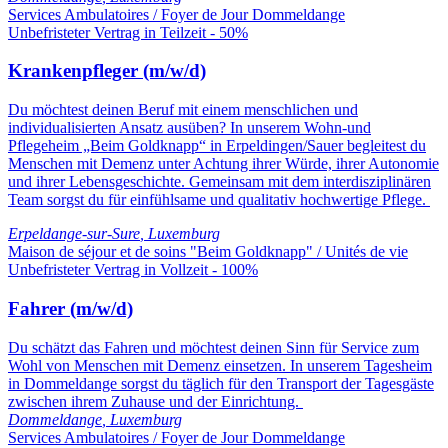
Services Ambulatoires / Foyer de Jour Dommeldange
Unbefristeter Vertrag in Teilzeit - 50%
Krankenpfleger (m/w/d)
Du möchtest deinen Beruf mit einem menschlichen und
individualisierten Ansatz ausüben? In unserem Wohn-und
Pflegeheim „Beim Goldknapp“ in Erpeldingen/Sauer begleitest du
Menschen mit Demenz unter Achtung ihrer Würde, ihrer Autonomie
und ihrer Lebensgeschichte. Gemeinsam mit dem interdisziplinären
Team sorgst du für einfühlsame und qualitativ hochwertige Pflege.
Erpeldange-sur-Sure
,
Luxemburg
Maison de séjour et de soins "Beim Goldknapp" / Unités de vie
Unbefristeter Vertrag in Vollzeit - 100%
Fahrer (m/w/d)
Du schätzt das Fahren und möchtest deinen Sinn für Service zum
Wohl von Menschen mit Demenz einsetzen. In unserem Tagesheim
in Dommeldange sorgst du täglich für den Transport der Tagesgäste
zwischen ihrem Zuhause und der Einrichtung.
Dommeldange
,
Luxemburg
Services Ambulatoires / Foyer de Jour Dommeldange