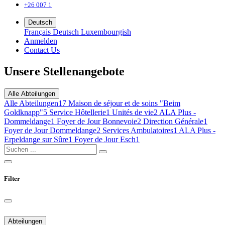
+26 007 1
Deutsch
Français
Deutsch
Luxembourgish
Anmelden
Contact Us
Unsere Stellenangebote
Alle Abteilungen
Alle Abteilungen
17
Maison de séjour et de soins "Beim
Goldknapp"
5
Service Hôtellerie
1
Unités de vie
2
ALA Plus -
Dommeldange
1
Foyer de Jour Bonnevoie
2
Direction Générale
1
Foyer de Jour Dommeldange
2
Services Ambulatoires
1
ALA Plus -
Erpeldange sur Sûre
1
Foyer de Jour Esch
1
Filter
Abteilungen