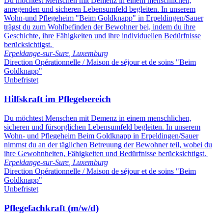
Du möchtest Menschen mit Demenz in einem menschlichen,
anregenden und sicheren Lebensumfeld begleiten. In unserem
Wohn-und Pflegeheim "Beim Goldknapp" in Erpeldingen/Sauer
trägst du zum Wohlbefinden der Bewohner bei, indem du ihre
Geschichte, ihre Fähigkeiten und ihre individuellen Bedürfnisse
berücksichtigst.
Erpeldange-sur-Sure
,
Luxemburg
Direction Opérationnelle / Maison de séjour et de soins "Beim
Goldknapp"
Unbefristet
Hilfskraft im Pflegebereich
Du möchtest Menschen mit Demenz in einem menschlichen,
sicheren und fürsorglichen Lebensumfeld begleiten. In unserem
Wohn- und Pflegeheim Beim Goldknapp in Erpeldingen/Sauer
nimmst du an der täglichen Betreuung der Bewohner teil, wobei du
ihre Gewohnheiten, Fähigkeiten und Bedürfnisse berücksichtigst.
Erpeldange-sur-Sure
,
Luxemburg
Direction Opérationnelle / Maison de séjour et de soins "Beim
Goldknapp"
Unbefristet
Pflegefachkraft (m/w/d)