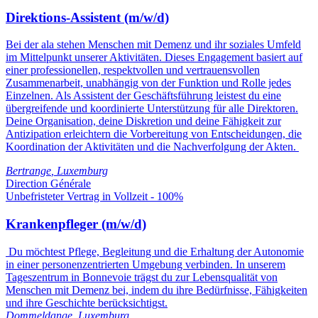
Direktions-Assistent (m/w/d)
Bei der ala stehen Menschen mit Demenz und ihr soziales Umfeld
im Mittelpunkt unserer Aktivitäten. Dieses Engagement basiert auf
einer professionellen, respektvollen und vertrauensvollen
Zusammenarbeit, unabhängig von der Funktion und Rolle jedes
Einzelnen. Als Assistent der Geschäftsführung leistest du eine
übergreifende und koordinierte Unterstützung für alle Direktoren.
Deine Organisation, deine Diskretion und deine Fähigkeit zur
Antizipation erleichtern die Vorbereitung von Entscheidungen, die
Koordination der Aktivitäten und die Nachverfolgung der Akten.
Bertrange
,
Luxemburg
Direction Générale
Unbefristeter Vertrag in Vollzeit - 100%
Krankenpfleger (m/w/d)
Du möchtest Pflege, Begleitung und die Erhaltung der Autonomie
in einer personenzentrierten Umgebung verbinden. In unserem
Tageszentrum in Bonnevoie trägst du zur Lebensqualität von
Menschen mit Demenz bei, indem du ihre Bedürfnisse, Fähigkeiten
und ihre Geschichte berücksichtigst.
Dommeldange
,
Luxemburg