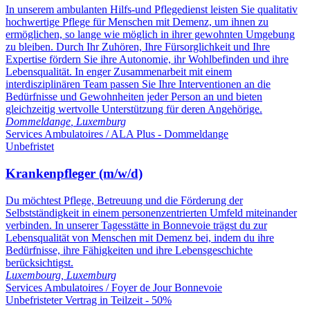
In unserem ambulanten Hilfs-und Pflegedienst leisten Sie qualitativ
hochwertige Pflege für Menschen mit Demenz, um ihnen zu
ermöglichen, so lange wie möglich in ihrer gewohnten Umgebung
zu bleiben. Durch Ihr Zuhören, Ihre Fürsorglichkeit und Ihre
Expertise fördern Sie ihre Autonomie, ihr Wohlbefinden und ihre
Lebensqualität. In enger Zusammenarbeit mit einem
interdisziplinären Team passen Sie Ihre Interventionen an die
Bedürfnisse und Gewohnheiten jeder Person an und bieten
gleichzeitig wertvolle Unterstützung für deren Angehörige.
Dommeldange
,
Luxemburg
Services Ambulatoires / ALA Plus - Dommeldange
Unbefristet
Krankenpfleger (m/w/d)
Du möchtest Pflege, Betreuung und die Förderung der
Selbstständigkeit in einem personenzentrierten Umfeld miteinander
verbinden. In unserer Tagesstätte in Bonnevoie trägst du zur
Lebensqualität von Menschen mit Demenz bei, indem du ihre
Bedürfnisse, ihre Fähigkeiten und ihre Lebensgeschichte
berücksichtigst.
Luxembourg
,
Luxemburg
Services Ambulatoires / Foyer de Jour Bonnevoie
Unbefristeter Vertrag in Teilzeit - 50%