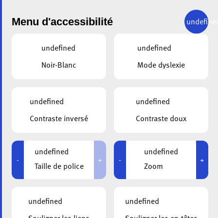
Menu d'accessibilité
undefine
undefined
undefined
Noir-Blanc
Mode dyslexie
undefined
undefined
ALA
19.04.2023
Contraste inversé
Contraste doux
Soirée d’information
sur la démence dans
undefined
undefined
-
+
-
+
Taille de police
Zoom
la commune de
Pétange le 10 mai
undefined
undefined