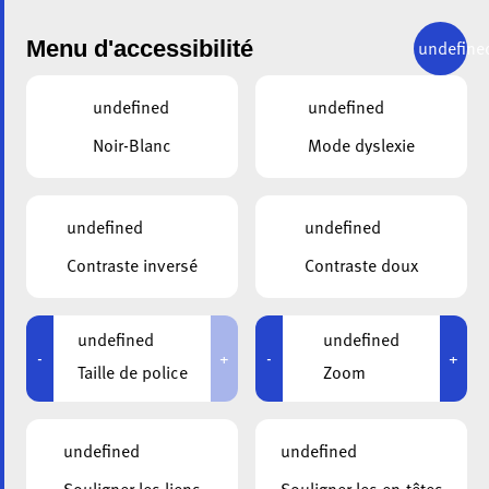
Menu d'accessibilité
undefine
undefined
undefined
Noir-Blanc
Mode dyslexie
undefined
undefined
Contraste inversé
Contraste doux
undefined
undefined
-
+
-
+
QUI SOMMES-NOUS?
Taille de police
Zoom
L’Association Luxembourg Alzheimer, en abrégé ala, est
undefined
undefined
un réseau d’aide et de soins spécialisé dans la prise en