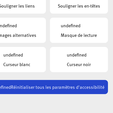
s prestations d’aide, de soins, d’encadrement
Souligner les liens
Souligner les en-têtes
t d’accompagnement.
ndefined
undefined
mages alternatives
Masque de lecture
Caroline Melchior
undefined
undefined
Responsable d'antenne
0, 7 jours
Curseur blanc
Curseur noir
ala plus Centre 2
Contacter
Justine Muller
fined
Réinitialiser tous les paramètres d'accessibilité
Responsable d'antenne
ala plus Centre
Contacter