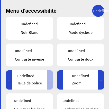
Menu d'accessibilité
undefine
undefined
undefined
Noir-Blanc
Mode dyslexie
undefined
undefined
ALA
20.04.2023
Contraste inversé
Contraste doux
Invitation à
l’Assemblée générale
undefined
undefined
-
+
-
+
Taille de police
Zoom
extraordinaire le 4 mai
2023
undefined
undefined