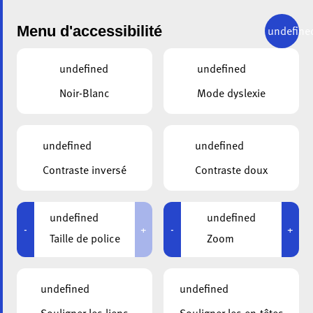
Menu d'accessibilité
undefine
undefined
undefined
Noir-Blanc
Mode dyslexie
ADMISSION
undefined
undefined
Contraste inversé
Contraste doux
Pour être admis dans notre maison de séjour et de soins,
les futurs résidents doivent disposer :
undefined
undefined
d’un certificat médical attestant qu’ils
-
+
-
+
Taille de police
Zoom
souffrent de démence
d’un avis positif de l’assurance dépendance*
undefined
undefined
assorti d’une autorisation d’au moins 15