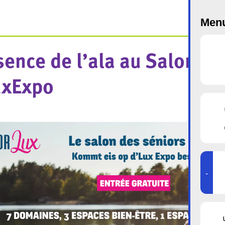
Menu
sence de l’ala au Salon de
uxExpo
-