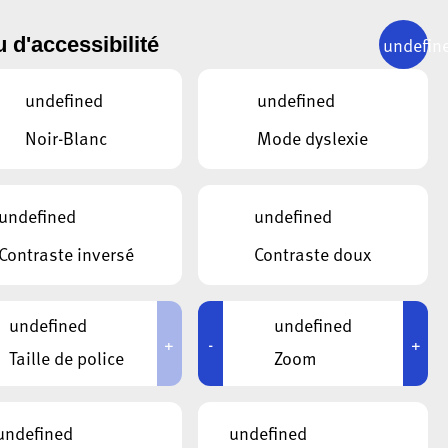
undefin
 d'accessibilité
SUIVANT
19.04.2023
undefined
undefined
s séniors
Noir-Blanc
Mode dyslexie
undefined
undefined
Contraste inversé
Contraste doux
undefined
undefined
+
-
+
Taille de police
Zoom
undefined
undefined