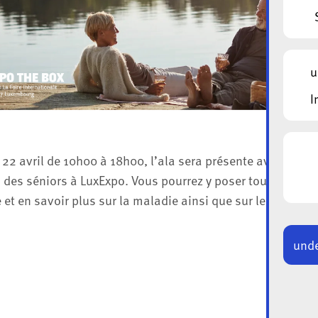
u
I
t 22 avril de 10h00 à 18h00, l’ala sera présente avec un st
 des séniors à LuxExpo. Vous pourrez y poser toutes vos q
et en savoir plus sur la maladie ainsi que sur les services
unde