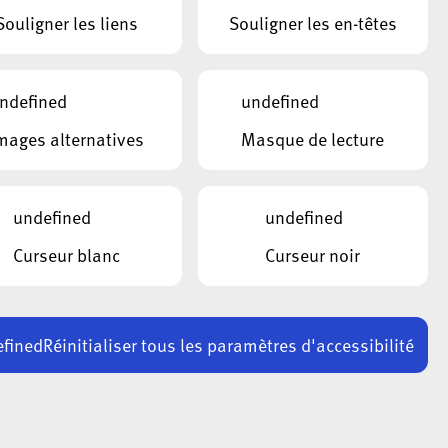
Souligner les liens
Souligner les en-têtes
ndefined
undefined
mages alternatives
Masque de lecture
undefined
undefined
and d’information lors
uestions sur la
Curseur blanc
Curseur noir
 de l’ala.
fined
Réinitialiser tous les paramètres d'accessibilité