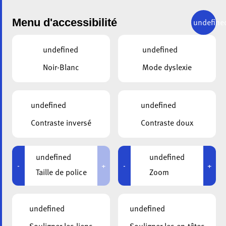
Menu d'accessibilité
undefine
undefined
undefined
DEMANDE DE CONTACT
Noir-Blanc
Mode dyslexie
Envoyez une demande à Admission
undefined
undefined
Contraste inversé
Contraste doux
undefined
undefined
-
+
-
+
Taille de police
Zoom
undefined
undefined