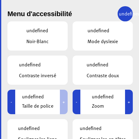
Menu d'accessibilité
undefine
undefined
undefined
Noir-Blanc
Mode dyslexie
undefined
undefined
ALA
02.09.2025
Contraste inversé
Contraste doux
La journée mondiale
Alzheimer a lieu le 21
undefined
undefined
-
+
-
+
Taille de police
Zoom
septembre – Une
pensée pour ceux qui
undefined
undefined