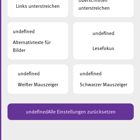
Überschriften
Links unterstreichen
unterstreichen
undefined
undefined
Alternativtexte für
Lesefokus
UNSERE BERATUNGSDIENSTE
Bilder
Eine Demenzerkrankung stellt Betroffene und
undefined
undefined
Angehörige immer wieder vor neue Fragen und
Herausforderungen. Wir bieten den Betroffenen
Weißer Mauszeiger
Schwarzer Mauszeiger
und Angehörigen deshalb kontinuierliche
Information, Beratung und Begleitung.
undefined
Alle Einstellungen zurücksetzen
MEHR