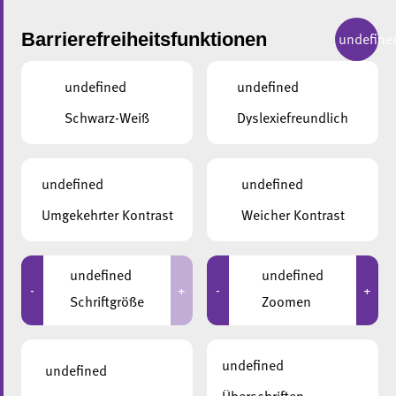
Barrierefreiheitsfunktionen
undefine
undefined
undefined
Schwarz-Weiß
Dyslexiefreundlich
undefined
undefined
Umgekehrter Kontrast
Weicher Kontrast
undefined
undefined
-
+
-
+
“DIE WÜRDE DES MENSCHEN IST EIN
Schriftgröße
Zoomen
UNVERÄUSSERLICHES, ABER SEHR V
ERLETZLICHES MERKMAL.”
undefined
undefined
Gebrüder Grimm