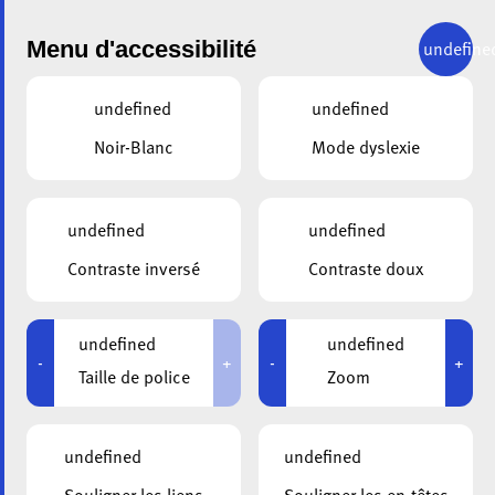
Menu d'accessibilité
undefine
undefined
undefined
Noir-Blanc
Mode dyslexie
undefined
undefined
ALA
12.04.2024
Contraste inversé
Contraste doux
Deux conférences
organisées par le
undefined
undefined
-
+
-
+
Taille de police
Zoom
Luxembourg Centre for
Systems Biomedecine
undefined
undefined