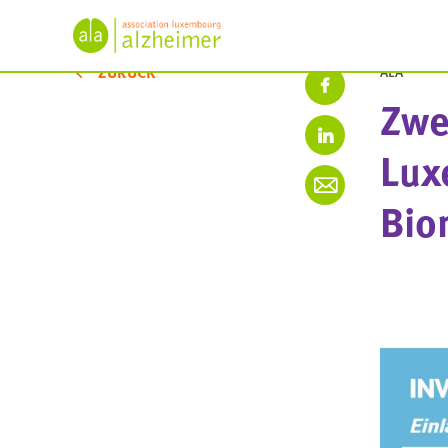
ZURÜCK
ALA
Zwe
Lux
Bio