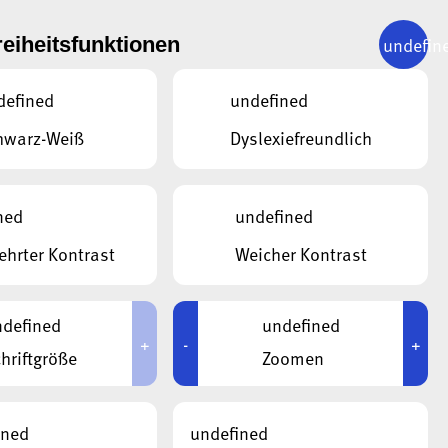
undefin
reiheitsfunktionen
WEITER
12.04.2024
defined
undefined
t vom
hwarz-Weiß
Dyslexiefreundlich
ms
ned
undefined
hrter Kontrast
Weicher Kontrast
defined
undefined
+
-
+
hriftgröße
Zoomen
ined
undefined