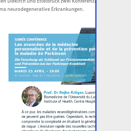
n Diekirch und Ettelbruck zwei Konferenzabende für die br
ma neurodegenerative Erkrankungen.