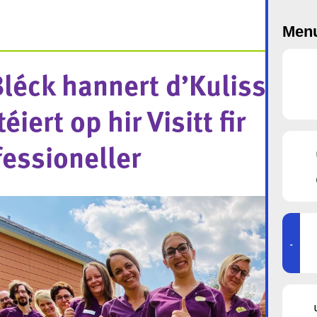
Menu
Bléck hannert d’Kulissen: 
téiert op hir Visitt fir
fessioneller
-