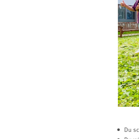
Du sc