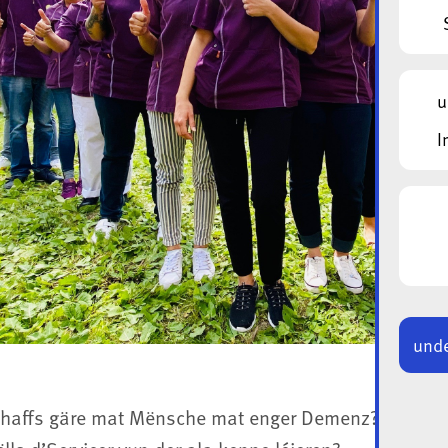
u
I
unde
haffs gäre mat Mënsche mat enger Demenz?