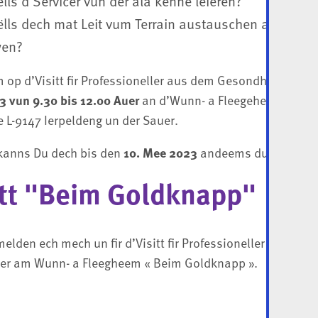
lls d’Servicer vun der ala kenne léieren?
lls dech mat Leit vum Terrain austauschen an den Ter
wen?
op d’Visitt fir Professioneller aus dem Gesondheets- a F
 vun 9.30 bis 12.00 Auer
an d’Wunn- a Fleegeheem « Bei
 L-9147 Ierpeldeng un der Sauer.
kanns Du dech bis den
10. Mee 2023
andeems du dëse Form
itt "Beim Goldknapp"
elden ech mech un fir d’Visitt fir Professioneller de 13. M
er am Wunn- a Fleegheem « Beim Goldknapp ».