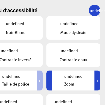
undefin
 d'accessibilité
SUIVANT
01.02.2023
undefined
undefined
D’ala
Noir-Blanc
Mode dyslexie
undefined
undefined
Contraste inversé
Contraste doux
undefined
undefined
+
-
+
Taille de police
Zoom
undefined
undefined