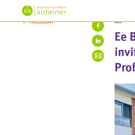
PRÉCÉDENT
ALA
Ee 
invi
Pro