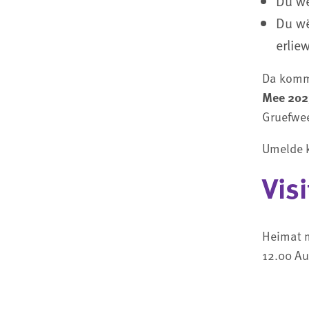
Du wë
Du wë
erlie
Da komm 
Mee 2023
Gruefwee
Umelde 
Vis
Heimat m
12.00 Au