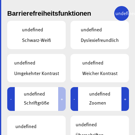
Barrierefreiheitsfunktionen
undefine
undefined
undefined
JETZT BEWERBEN
Schwarz-Weiß
Dyslexiefreundlich
PFLEGEHELFER- WOHN- UND PFLEGEHEIM IN
undefined
undefined
ERPELDINGEN AN DER SAUER (M/W/D)
Umgekehrter Kontrast
Weicher Kontrast
Ref: ASO-LS-072026
undefined
undefined
-
+
-
+
Schriftgröße
Zoomen
undefined
undefined