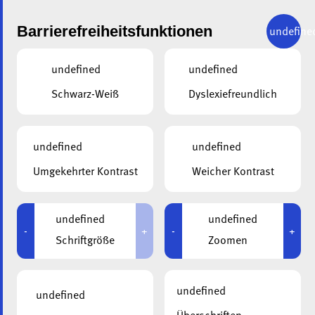
Barrierefreiheitsfunktionen
undefine
undefined
undefined
Schwarz-Weiß
Dyslexiefreundlich
ZURÜCK
MEHR ALS NUR BESCHÄFTIGUNG -
undefined
undefined
SINNVOLLE AKTIVITÄTEN
Umgekehrter Kontrast
Weicher Kontrast
GESTALTEN FÜR MENSCHEN MIT
DEMENZ - 04.12.2026
undefined
undefined
-
+
-
+
Ziele
Schriftgröße
Zoomen
In diesem Workshop lernst du, wie du den Alltag von
Menschen
undefined
undefined
mit Demenz durchdacht und individuell gestalten kannst.