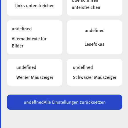
Überschriften
Es geht um mehr als nur Beschäftigung: Es geht darum,
Links unterstreichen
unterstreichen
gemeinsam
zu lachen, Neues auszuprobieren und kleine
Glücksmomente zu
undefined
schaffen – angepasst an die Fähigkeiten, Interessen und
undefined
die
Alternativtexte für
Lesefokus
Lebensgeschichte der betroffenen Person.
Bilder
Ein weiteres übergeordnetes Ziel, ist es den Menschen
mit Demenz
die Möglichkeit zu geben so lang wie nur möglich auf ihre
undefined
undefined
Ressourcen zurückzugreifen, diese einzusetzen und ihre
Weißer Mauszeiger
Schwarzer Mauszeiger
Autonomie
aufrecht zu erhalten.
Inhalt
undefined
Alle Einstellungen zurücksetzen
Anregungen für die Praxis und Ideen für Aktivitäten, die
sich an
den Fähigkeiten, der Biographie und Interessen der