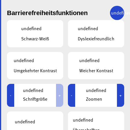
Barrierefreiheitsfunktionen
undefine
undefined
undefined
Schwarz-Weiß
Dyslexiefreundlich
undefined
undefined
ALA
31.01.2023
Umgekehrter Kontrast
Weicher Kontrast
Wenn die ala Wünsche
erfüllt …
undefined
undefined
-
+
-
+
Schriftgröße
Zoomen
undefined
undefined