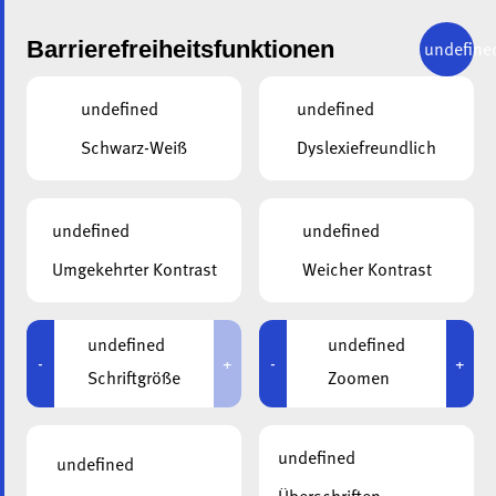
Barrierefreiheitsfunktionen
undefine
undefined
undefined
Schwarz-Weiß
Dyslexiefreundlich
undefined
undefined
ALA
12.04.2021
Umgekehrter Kontrast
Weicher Kontrast
Neue Minibusse für
die ala
undefined
undefined
-
+
-
+
Schriftgröße
Zoomen
undefined
undefined