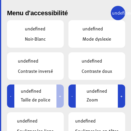
Menu d'accessibilité
undefine
undefined
undefined
Noir-Blanc
Mode dyslexie
RETOUR
KURZAKTIVIERUNG FÜR
undefined
undefined
MENSCHEN MIT DEMENZ
Contraste inversé
Contraste doux
28.05.2026
undefined
undefined
-
+
-
+
Taille de police
Zoom
Remplissez le formulaire suivant.
undefined
undefined
Dates de Formation
*