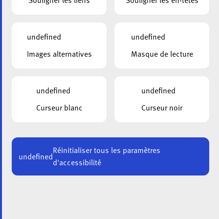
Souligner les liens
Souligner les en-têtes
28-05-2026
Nom
*
undefined
undefined
Images alternatives
Masque de lecture
Prénom
*
undefined
undefined
Téléphone
*
Curseur blanc
Curseur noir
E-
mail
*
Réinitialiser tous les paramètres
undefined
d'accessibilité
Institution
Email
*