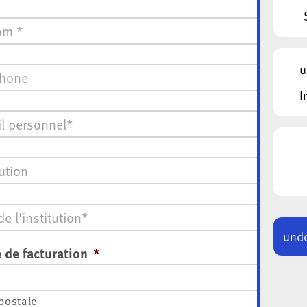
*
one
*
u
I
ion
unde
 de facturation
*
postale