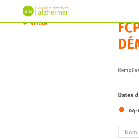
FC
RETOUR
DÉ
Rempliss
Dates d
04-
Nom
*