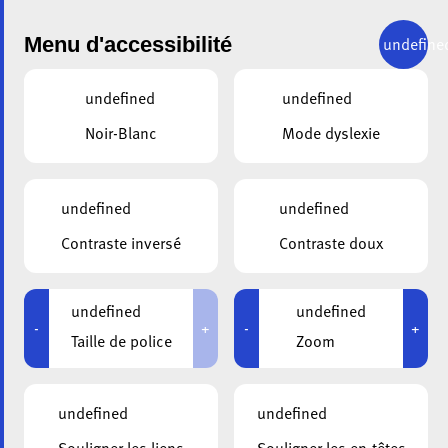
Menu d'accessibilité
undefine
undefined
undefined
Noir-Blanc
Mode dyslexie
RETOUR
FCPG1: JE FAIS PARTIE DE
undefined
undefined
LA SOCIÉTÉ 10.11.2026
Contraste inversé
Contraste doux
Remplissez le formulaire suivant.
undefined
undefined
-
+
-
+
Taille de police
Zoom
Dates de Formation
*
undefined
undefined
10-11-2026