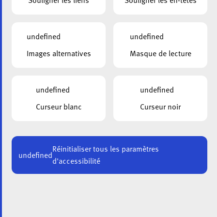
Souligner les liens
Souligner les en-têtes
Nom
*
undefined
undefined
Prénom
*
Images alternatives
Masque de lecture
Téléphone
*
undefined
undefined
Curseur blanc
Curseur noir
E-
mail
*
Institution
Réinitialiser tous les paramètres
undefined
d'accessibilité
Email
*
Adresse de facturation
*