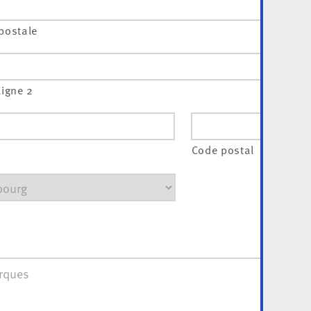
postale
ligne 2
Code postal
ues