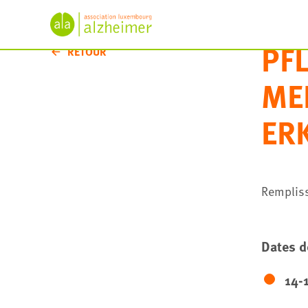
PF
RETOUR
ME
ER
Rempliss
Dates d
14-