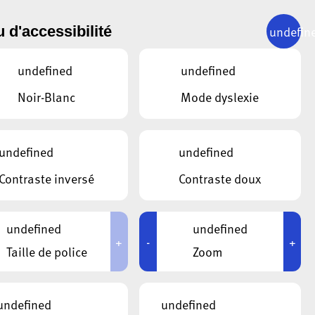
undefin
 d'accessibilité
 VON
undefined
undefined
CHEN
Noir-Blanc
Mode dyslexie
26
undefined
undefined
Contraste inversé
Contraste doux
undefined
undefined
+
-
+
Taille de police
Zoom
undefined
undefined