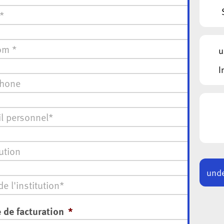
*
u
I
one
*
ion
unde
 de facturation
*