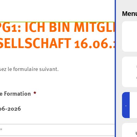
Menu
G1: ICH BIN MITGLIED
SELLSCHAFT 16.06.20
ez le formulaire suivant.
e Formation
*
-
06-2026