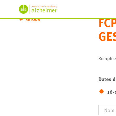
FCP
RETOUR
GE
Rempliss
Dates d
16-
Nom
*