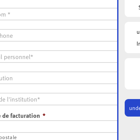
*
one
*
u
I
ion
unde
 de facturation
*
postale