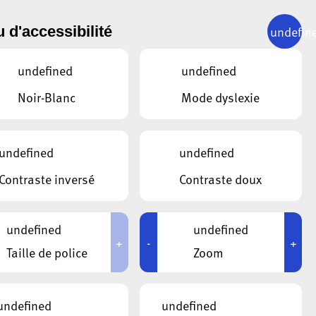
undefin
 d'accessibilité
 DER
undefined
undefined
26
Noir-Blanc
Mode dyslexie
undefined
undefined
Contraste inversé
Contraste doux
undefined
undefined
+
-
+
Taille de police
Zoom
undefined
undefined