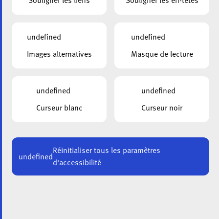
Souligner les liens
Souligner les en-têtes
Téléphone
*
undefined
undefined
E-
Images alternatives
Masque de lecture
mail
*
Institution
undefined
undefined
Curseur blanc
Curseur noir
Email
*
Réinitialiser tous les paramètres
Adresse de facturation
*
undefined
d'accessibilité
Adresse postale