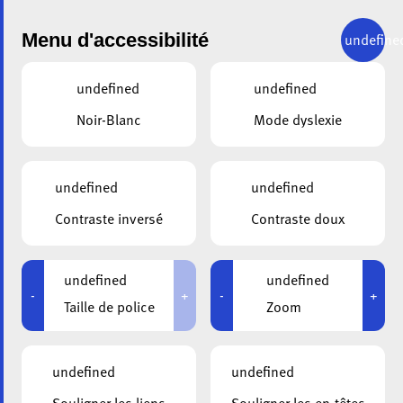
Menu d'accessibilité
undefine
undefined
undefined
Noir-Blanc
Mode dyslexie
RETOUR
undefined
undefined
Remplissez le formulaire suivant.
Contraste inversé
Contraste doux
Dates de Formation
*
undefined
undefined
-
+
-
+
Taille de police
Zoom
Nom
*
undefined
undefined
Prénom
*