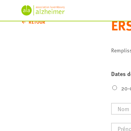
ERS
RETOUR
Rempliss
Dates d
20-
Nom
*
Prénom