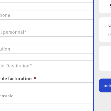
one
*
u
I
ion
 de facturation
*
unde
postale