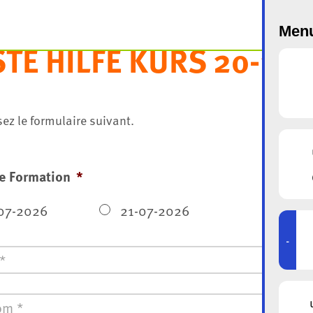
Menu
TE HILFE KURS 20-21.
ez le formulaire suivant.
e Formation
*
07-2026
21-07-2026
-
*