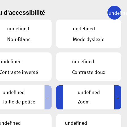
undefin
 d'accessibilité
07.2026
undefined
undefined
Noir-Blanc
Mode dyslexie
undefined
undefined
Contraste inversé
Contraste doux
undefined
undefined
+
-
+
Taille de police
Zoom
undefined
undefined