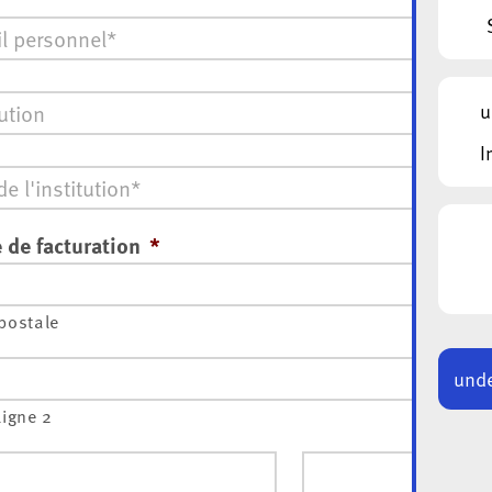
ion
u
I
 de facturation
*
postale
unde
ligne 2