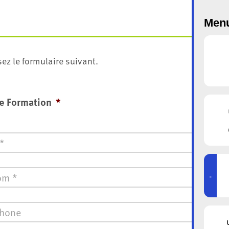
Menu
ez le formulaire suivant.
e Formation
*
*
-
one
*