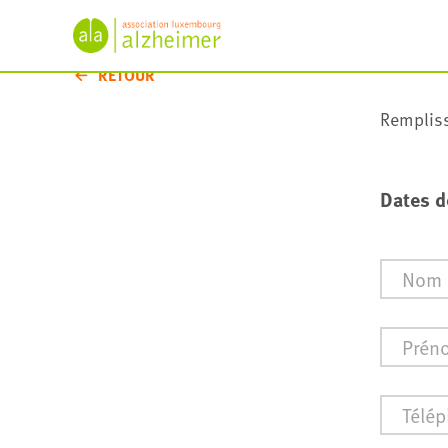
RETOUR
Rempliss
Dates d
Nom
*
Prénom
Téléph