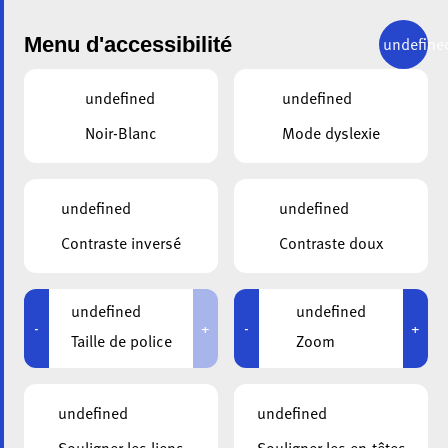
Menu d'accessibilité
undefine
undefined
undefined
DEMANDE DE CONTACT
Noir-Blanc
Mode dyslexie
Envoyez une demande à Sabrina Stefanetti
undefined
undefined
Contraste inversé
Contraste doux
undefined
undefined
-
+
-
+
Taille de police
Zoom
undefined
undefined