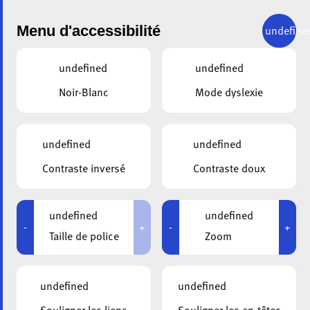
Menu d'accessibilité
undefine
undefined
undefined
DEMANDE DE CONTACT
Noir-Blanc
Mode dyslexie
Envoyez une demande à Marie Bilali
undefined
undefined
Contraste inversé
Contraste doux
undefined
undefined
-
+
-
+
Taille de police
Zoom
undefined
undefined