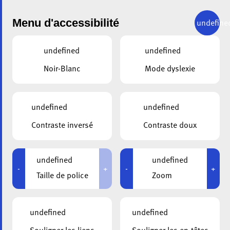
Menu d'accessibilité
undefine
undefined
undefined
DEMANDE DE CONTACT
Noir-Blanc
Mode dyslexie
Envoyez une demande à Christian Nosbüsch
undefined
undefined
Contraste inversé
Contraste doux
undefined
undefined
-
+
-
+
Taille de police
Zoom
undefined
undefined