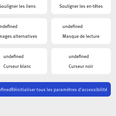
Souligner les liens
Souligner les en-têtes
ndefined
undefined
mages alternatives
Masque de lecture
undefined
undefined
Curseur blanc
Curseur noir
mer, qui est responsable
(UE) n° 2016/679 du 27
du traitement des données
 collecte des données
fined
Réinitialiser tous les paramètres d'accessibilité
ttant une évaluation
t la protection des