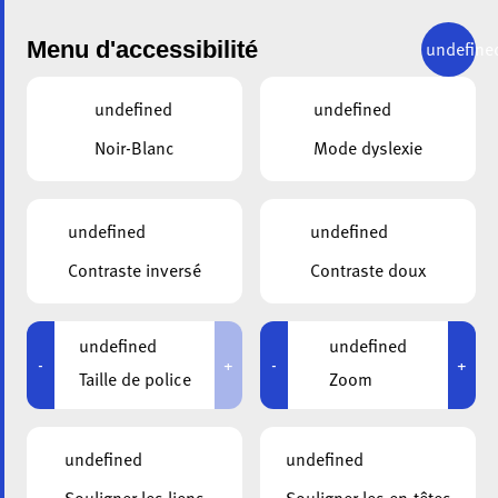
Menu d'accessibilité
undefine
undefined
undefined
Noir-Blanc
Mode dyslexie
undefined
undefined
ALA
30.06.2026
Contraste inversé
Contraste doux
Un immense merci au
Foyer !
undefined
undefined
-
+
-
+
Taille de police
Zoom
undefined
undefined