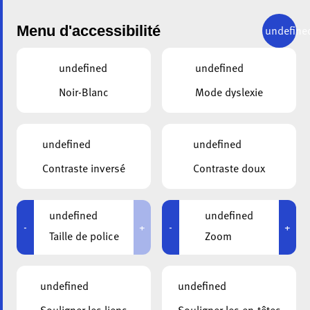
Menu d'accessibilité
undefine
undefined
undefined
Noir-Blanc
Mode dyslexie
undefined
undefined
ALA
24.03.2026
Contraste inversé
Contraste doux
La solidarité n’a pas
d’âge
undefined
undefined
-
+
-
+
Taille de police
Zoom
undefined
undefined