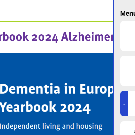
Menu
rbook 2024 Alzheimer Eu
-