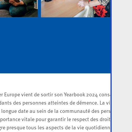
r Europe vient de sortir son Yearbook 2024 consacré à la 
ants des personnes atteintes de démence. La vie autono
e longue date au sein de la communauté des personnes han
portance vitale pour garantir le respect des droits des p
ègre presque tous les aspects de la vie quotidienne d’une p