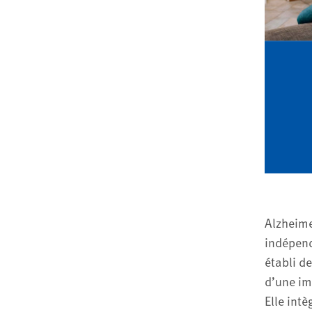
Alzheime
indépend
établi d
d’une im
Elle int