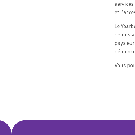
services 
et l’acce
Le Yearb
définiss
pays eur
démence,
Vous pou