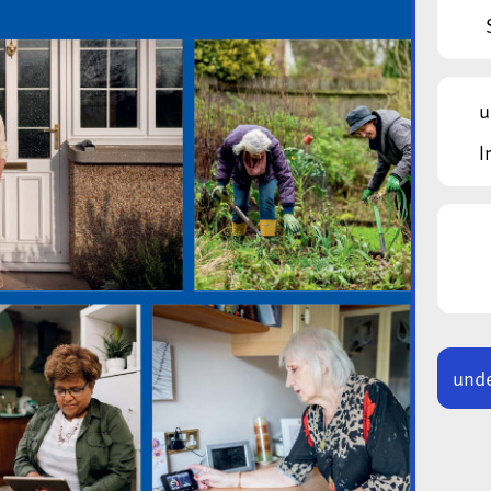
u
I
unde