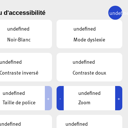
undefin
 d'accessibilité
SUIVANT
10.01.2025
undefined
undefined
rope
Noir-Blanc
Mode dyslexie
undefined
undefined
Contraste inversé
Contraste doux
undefined
undefined
+
-
+
Taille de police
Zoom
undefined
undefined