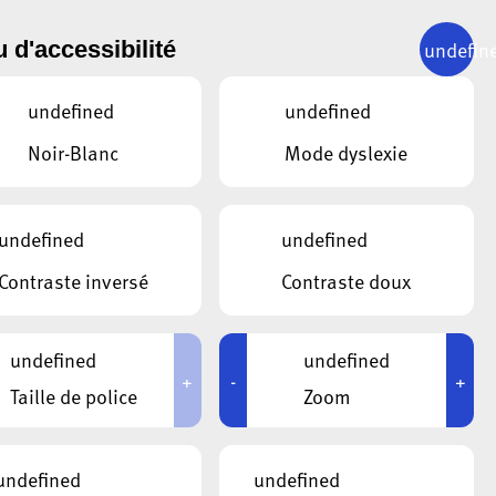
undefin
 d'accessibilité
SUIVANT
19.09.2024
undefined
undefined
 de la
Noir-Blanc
Mode dyslexie
tre
undefined
undefined
Contraste inversé
Contraste doux
undefined
undefined
+
-
+
Taille de police
Zoom
undefined
undefined