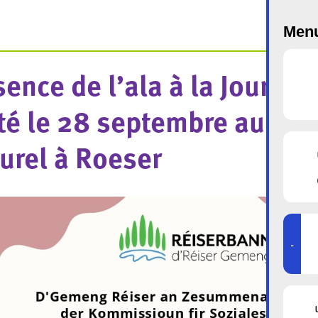
Menu
ence de l’ala à la Journée
té le 28 septembre au cen
turel à Roeser
-