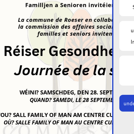
u
I
unde