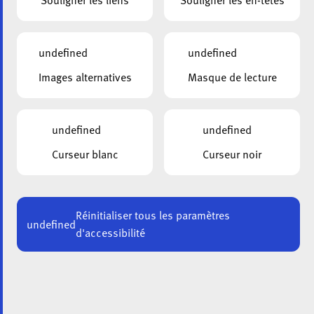
Souligner les liens
Souligner les en-têtes
Alzheimer (ala) à
Bertrange dans la
undefined
undefined
Images alternatives
Masque de lecture
zone industrielle
Bourmicht
undefined
undefined
Curseur blanc
Curseur noir
Réinitialiser tous les paramètres
undefined
d'accessibilité