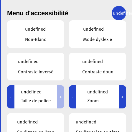
Menu d'accessibilité
undefine
undefined
undefined
Noir-Blanc
Mode dyslexie
undefined
undefined
ALA
11.12.2023
Contraste inversé
Contraste doux
Déménagement de
l’administration de
undefined
undefined
-
+
-
+
Taille de police
Zoom
l’Association
Luxembourg
undefined
undefined