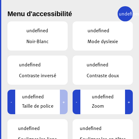
Menu d'accessibilité
undefine
undefined
undefined
Noir-Blanc
Mode dyslexie
undefined
undefined
ALA
23.12.2020
Contraste inversé
Contraste doux
Meilleurs voeux
undefined
undefined
-
+
-
+
Taille de police
Zoom
undefined
undefined