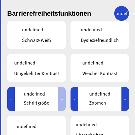
Barrierefreiheitsfunktionen
undefine
undefined
undefined
KONTAKTANFRAGE
Schwarz-Weiß
Dyslexiefreundlich
Senden Sie eine Anfrage an Scott Lepasch
undefined
undefined
Umgekehrter Kontrast
Weicher Kontrast
undefined
undefined
-
+
-
+
Schriftgröße
Zoomen
undefined
undefined