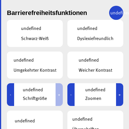
Barrierefreiheitsfunktionen
undefine
undefined
undefined
KONTAKTANFRAGE
Schwarz-Weiß
Dyslexiefreundlich
Senden Sie eine Anfrage an Ann Sauber
undefined
undefined
Umgekehrter Kontrast
Weicher Kontrast
undefined
undefined
-
+
-
+
Schriftgröße
Zoomen
undefined
undefined