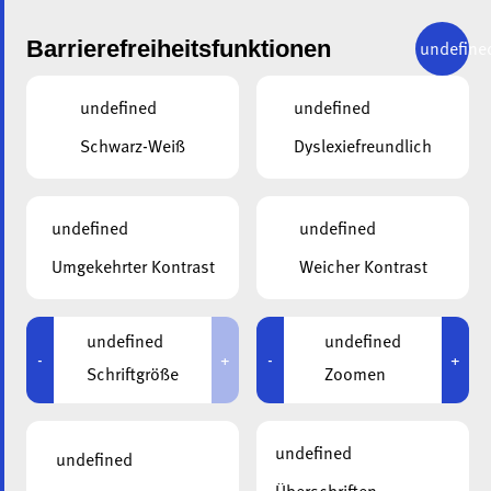
Barrierefreiheitsfunktionen
undefine
undefined
undefined
KONTAKTANFRAGE
Schwarz-Weiß
Dyslexiefreundlich
Senden Sie eine Anfrage an Kim Daleiden
undefined
undefined
Umgekehrter Kontrast
Weicher Kontrast
undefined
undefined
-
+
-
+
Schriftgröße
Zoomen
undefined
undefined