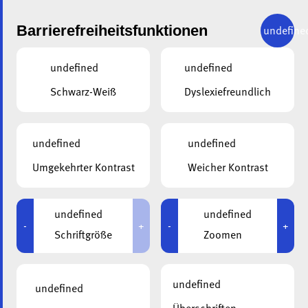
Barrierefreiheitsfunktionen
undefine
undefined
undefined
Schwarz-Weiß
Dyslexiefreundlich
IST DIE ALA DER
ARBEITGEBER, DER ZU DIR
undefined
undefined
PASST?
Umgekehrter Kontrast
Weicher Kontrast
Finde es jetzt heraus!
undefined
undefined
-
+
-
+
Schriftgröße
Zoomen
undefined
undefined