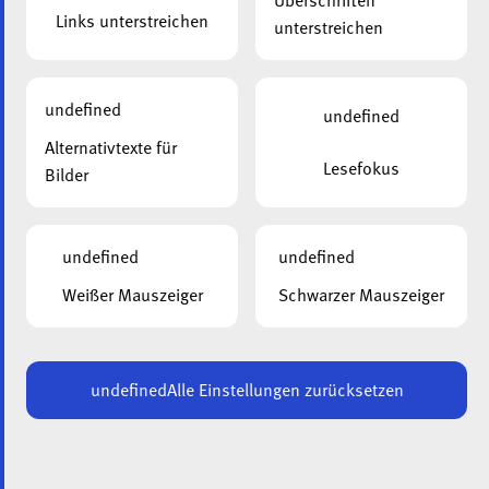
Überschriften
Links unterstreichen
unterstreichen
undefined
undefined
Alternativtexte für
Lesefokus
Bilder
undefined
undefined
QUIZ
Weißer Mauszeiger
Schwarzer Mauszeiger
Beantworte schnell fünf kurze Fragen
und du wirst sehen, ob die ala ein
Arbeitgeber ist, der zu dir passt!
undefined
Alle Einstellungen zurücksetzen
JETZT DAS QUIZ STARTEN!