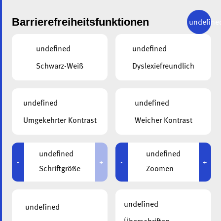
Barrierefreiheitsfunktionen
undefine
undefined
undefined
Schwarz-Weiß
Dyslexiefreundlich
ZURÜCK
ERSTE HILFE KURS 20-21.07.2026
undefined
undefined
Ziele
Umgekehrter Kontrast
Weicher Kontrast
Ein Unfall kann jederzeit passieren und jeder kann Opfer
oder Zeuge werden.
undefined
undefined
-
+
-
+
Schriftgröße
Zoomen
Die Teilnehmer lernen:
das sichere Vorgehen am Unfallort
undefined
undefined
einen standardisierten Notruf abzusetzen