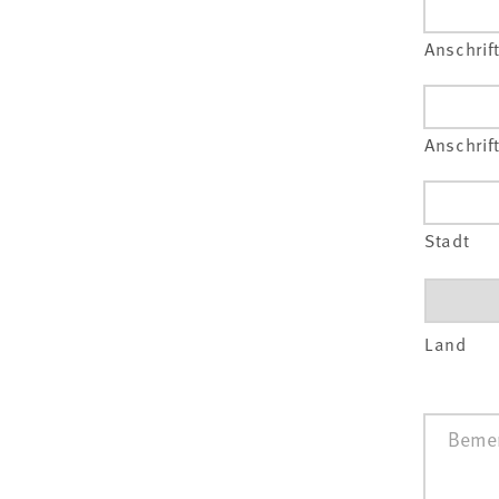
Anschrif
Anschrif
Stadt
Land
Bemerk