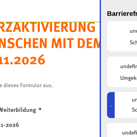
Barrieref
RZAKTIVIERUNG FÜR
un
NSCHEN MIT DEMENZ -
Sc
11.2026
undefi
Umgeke
ie dieses Formular aus.
un
-
Weiterbildung
*
Sc
11-2026
undef