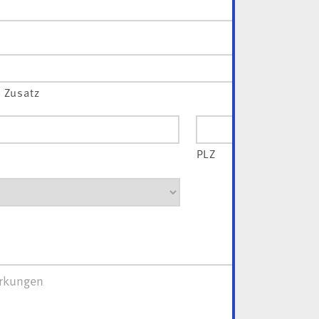
t
t Zusatz
PLZ
ungen