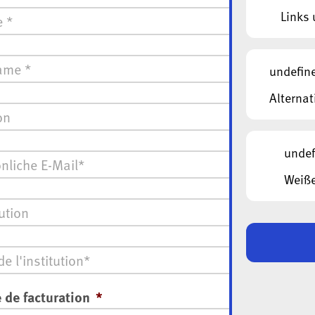
e
*
Links 
undefin
Alternat
*
undef
Weiße
ion
 de facturation
*