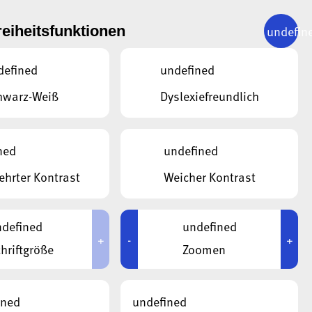
undefin
reiheitsfunktionen
defined
undefined
hwarz-Weiß
Dyslexiefreundlich
ned
undefined
hrter Kontrast
Weicher Kontrast
defined
undefined
+
-
+
hriftgröße
Zoomen
ined
undefined