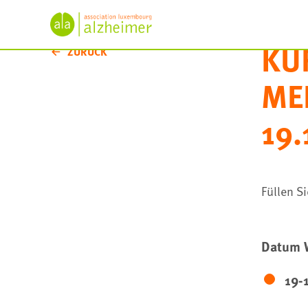
KU
ZURÜCK
ME
19.
Füllen S
Datum 
19-