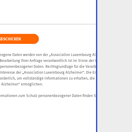
ABSCHICKEN
ogene Daten werden von der „Association Luxembourg Alzheimer“ verarbeitet, d
Bearbeitung Ihrer Anfrage verantwortlich ist im Sinne der Verordnung (EU) Nr. 
personenbezogener Daten. Rechtsgrundlage für die Verarbeitung personenbezog
 Interesse der „Association Luxembourg Alzheimer“. Die Erhebung der angefor
forderlich, um vollständige Informationen zu erhalten, die eine korrekte Auswer
 Alzheimer“ ermöglichen.
hier
ormationen zum Schutz personenbezogener Daten finden Sie
.