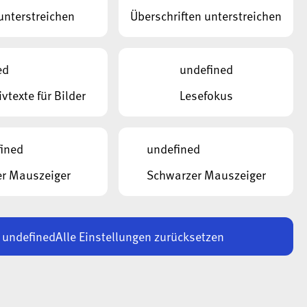
unterstreichen
Überschriften unterstreichen
ed
undefined
ivtexte für Bilder
Lesefokus
ined
undefined
r Mauszeiger
Schwarzer Mauszeiger
s Fischbach,
 Goldknapp‘ in
undefined
Alle Einstellungen zurücksetzen
Herzen für diese
 ala, von den