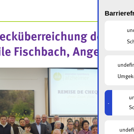
Barrieref
un
ecküberreichung des Chor
Sc
ile Fischbach, Angelsberg
undefi
Umgeke
un
-
Sc
undef