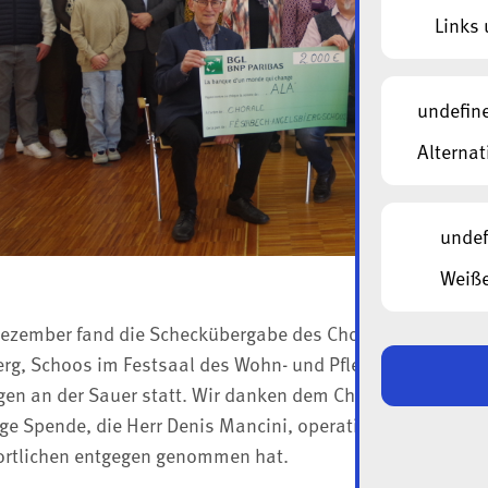
Links 
undefin
Alternat
undef
Weiße
ezember fand die Scheckübergabe des Chors Ste Cécile au
rg, Schoos im Festsaal des Wohn- und Pflegeheims ‚Beim
gen an der Sauer statt. Wir danken dem Chor von ganzem 
ge Spende, die Herr Denis Mancini, operativer Diektor der
ortlichen entgegen genommen hat.