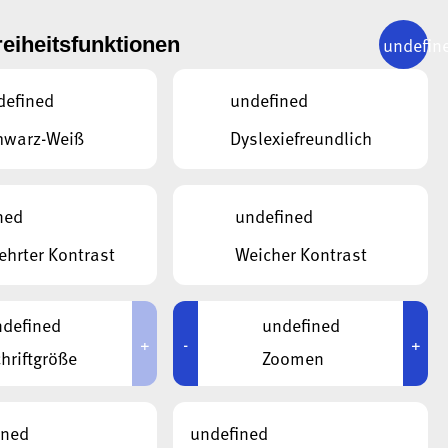
undefin
reiheitsfunktionen
WEITER
15.12.2025
defined
undefined
s Ste
hwarz-Weiß
Dyslexiefreundlich
, Schoos
ned
undefined
hrter Kontrast
Weicher Kontrast
defined
undefined
+
-
+
hriftgröße
Zoomen
ined
undefined