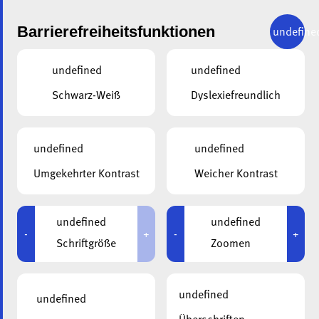
Barrierefreiheitsfunktionen
undefine
undefined
undefined
Schwarz-Weiß
Dyslexiefreundlich
undefined
undefined
ALA
19.06.2025
Umgekehrter Kontrast
Weicher Kontrast
Generalversammlung
der ala im Wohn- und
undefined
undefined
-
+
-
+
Schriftgröße
Zoomen
Pflegeheim „Beim
Goldknapp“
undefined
undefined