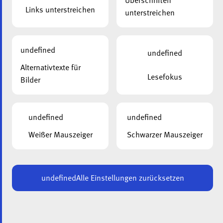
Überschriften
Links unterstreichen
unterstreichen
undefined
undefined
Alternativtexte für
Lesefokus
Bilder
undefined
undefined
Weißer Mauszeiger
Schwarzer Mauszeiger
undefined
Alle Einstellungen zurücksetzen
Am 18. Juni 2025 fand die Generalversammlung der
„Association Luxembourg Alzheimer” im Wohn- und
Pflegeheim „Beim Goldknapp” in Erpeldingen an der