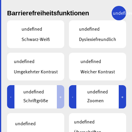
Barrierefreiheitsfunktionen
undefine
undefined
undefined
Schwarz-Weiß
Dyslexiefreundlich
undefined
undefined
ALA
01.07.2022
Umgekehrter Kontrast
Weicher Kontrast
Besichtigung der
Baustelle in
undefined
undefined
-
+
-
+
Schriftgröße
Zoomen
Erpeldingen – Es geht
gut voran!
undefined
undefined