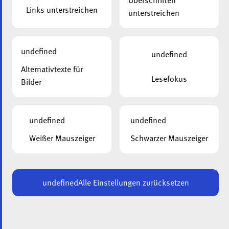
Überschriften
Links unterstreichen
unterstreichen
undefined
undefined
Alternativtexte für
Lesefokus
Bilder
undefined
undefined
Weißer Mauszeiger
Schwarzer Mauszeiger
undefined
Alle Einstellungen zurücksetzen
Am 30. Juni fand eine Besichtigung der Baustelle in
Erpeldingen statt. Mitgliedern der Geschäftsführung und
Mitarbeitern wurden die Vergrösserungsarbeiten des
Wohn- und Pflegeheims „Beim Goldknapp“ von Vertretern