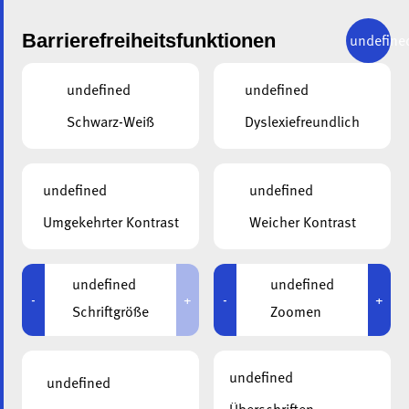
Barrierefreiheitsfunktionen
undefine
undefined
undefined
Schwarz-Weiß
Dyslexiefreundlich
undefined
undefined
ALA
16.07.2021
Umgekehrter Kontrast
Weicher Kontrast
Neie Parking zu
Ierpeldeng „Beim
undefined
undefined
-
+
-
+
Schriftgröße
Zoomen
Goldknapp“
undefined
undefined