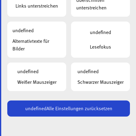
Überschriften
Links unterstreichen
unterstreichen
undefined
undefined
Alternativtexte für
Lesefokus
Bilder
undefined
undefined
Weißer Mauszeiger
Schwarzer Mauszeiger
De Parking hannert dem Wunn- a Fleegeheem „Beim
Goldknapp“ zu Ierpeldeng ass fäerdeg! En ass net nëmme
undefined
Alle Einstellungen zurücksetzen
ganz schéin, mee en ass och extreem praktesch an e bitt
vill Plaz fir eis Visiteuren an eist Personal.